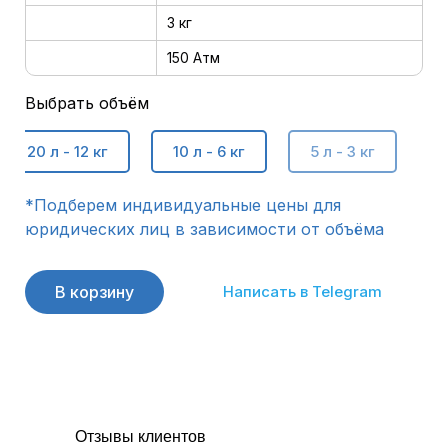
3 кг
ие
150 Атм
Выбрать объём
20 л - 12 кг
10 л - 6 кг
5 л - 3 кг
*Подберем индивидуальные цены для
юридических лиц в зависимости от объёма
В корзину
Написать в Telegram