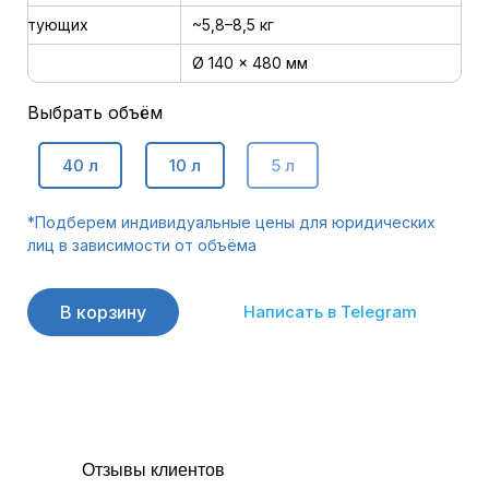
плектующих
~5,8–8,5 кг
Ø 140 × 480 мм
Выбрать объём
40 л
10 л
5 л
*Подберем индивидуальные цены для юридических
лиц в зависимости от объёма
В корзину
Написать в Telegram